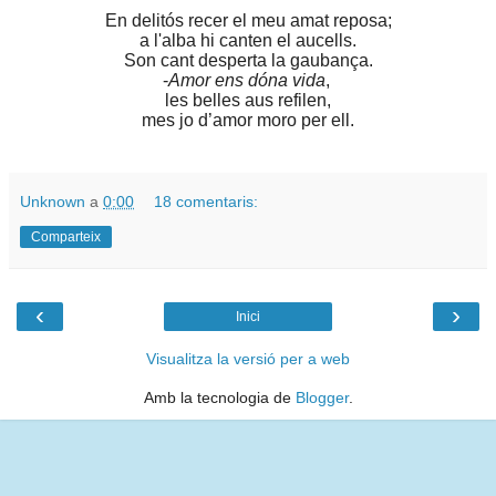
En delitós recer el meu amat reposa;
a l'alba hi canten el aucells.
Son cant desperta la gaubança.
-
Amor ens dóna vida
,
les belles aus refilen,
mes jo d’amor moro per ell.
Unknown
a
0:00
18 comentaris:
Comparteix
‹
›
Inici
Visualitza la versió per a web
Amb la tecnologia de
Blogger
.